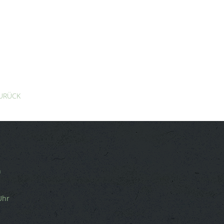
ZURÜCK
n
Uhr