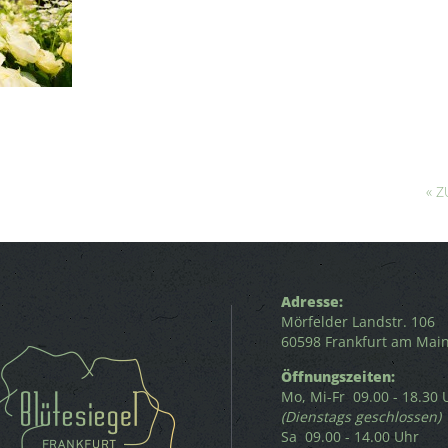
« 
Adresse:
Mörfelder Landstr. 106
60598 Frankfurt am Mai
Öffnungszeiten:
Mo, Mi-Fr 09.00 - 18.30 
(Dienstags geschlossen)
Sa 09.00 - 14.00 Uhr