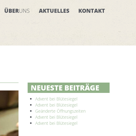
ÜBER
UNS
AKTUELLES
KONTAKT
NEUESTE BEITRÄGE
Advent bei Blütesiegel
Advent bei Blütesiegel
Geänderte Öffnungszeiten
Advent bei Blütesiegel
Advent bei Blütesiegel