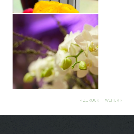
« ZURÜCK
WEITER »