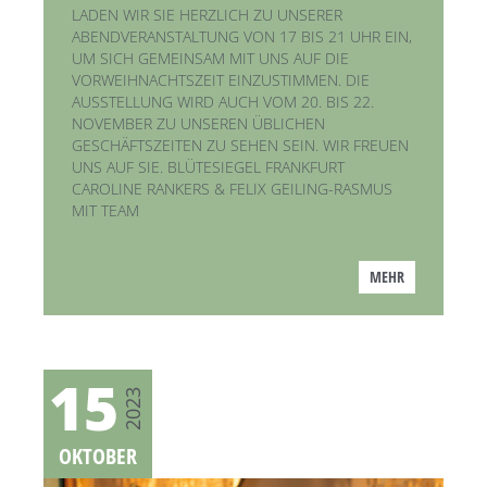
LADEN WIR SIE HERZLICH ZU UNSERER
ABENDVERANSTALTUNG VON 17 BIS 21 UHR EIN,
UM SICH GEMEINSAM MIT UNS AUF DIE
VORWEIHNACHTSZEIT EINZUSTIMMEN. DIE
AUSSTELLUNG WIRD AUCH VOM 20. BIS 22.
NOVEMBER ZU UNSEREN ÜBLICHEN
GESCHÄFTSZEITEN ZU SEHEN SEIN. WIR FREUEN
UNS AUF SIE. BLÜTESIEGEL FRANKFURT
CAROLINE RANKERS & FELIX GEILING-RASMUS
MIT TEAM
MEHR
15
2023
OKTOBER