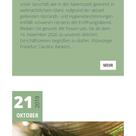
unser Geschäft wie in der Adventszeit gewohnt in
weihnachtlichem Glanz. Aufgrund der aktuell
geltenden Abstands- und Hygienebestimmungen
entfällt schweren Herzens der Eröffnungsabend.
Bleiben Sie gesund. Wir freuen uns, Sie ab dem
16. November 2020 zu unseren üblichen
Geschäftszeiten begrüßen zu dürfen. Blütesiegel
Frankfurt Caroline Rankers, …
MEHR
21
2019
OKTOBER