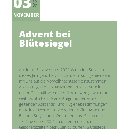
03
2021
NOVEMBER
Advent bei
Blütesiegel
Ab dem 15. November 2021 Wir laden Sie auch
dieses Jahr ganz herzlich dazu ein, sich gemeinsam
mit uns auf die Vorweihnachtszeit einzustimmen.
Ab Montag, den 15. November 2021 erstrahlt
unser Geschäft wie in der Adventszeit gewohnt in
weihnachtlichem Glanz. Aufgrund der aktuell
geltenden Abstands- und Hygienebestimmungen
entfällt schweren Herzens der Eröffnungsabend.
Bleiben Sie gesund. Wir freuen uns, Sie ab dem
15. November 2021 zu unseren üblichen
Geschäftszeiten begrüßen zu dürfen. Blütesiegel