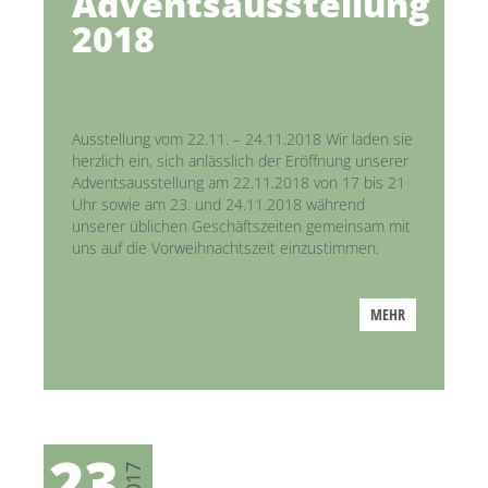
Adventsausstellung
2018
Ausstellung vom 22.11. – 24.11.2018 Wir laden sie
herzlich ein, sich anlässlich der Eröffnung unserer
Adventsausstellung am 22.11.2018 von 17 bis 21
Uhr sowie am 23. und 24.11.2018 während
unserer üblichen Geschäftszeiten gemeinsam mit
uns auf die Vorweihnachtszeit einzustimmen.
MEHR
23
2017