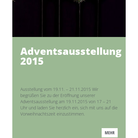
Adventsausstellung
2015
Ausstellung vom 19.11. – 21.11.2015 Wir
begrüßen Sie zu der Eröffnung unserer
Adventsausstellung am 19.11.2015 von 17 – 21
Uhr und laden Sie herzlich ein, sich mit uns auf die
Vorweihnachtszeit einzustimmen.
MEHR