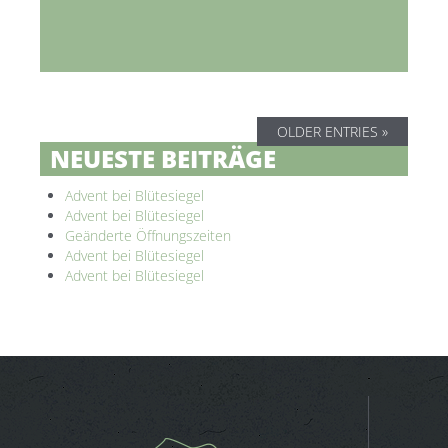
OLDER ENTRIES »
NEUESTE BEITRÄGE
Advent bei Blütesiegel
Advent bei Blütesiegel
Geänderte Öffnungszeiten
Advent bei Blütesiegel
Advent bei Blütesiegel