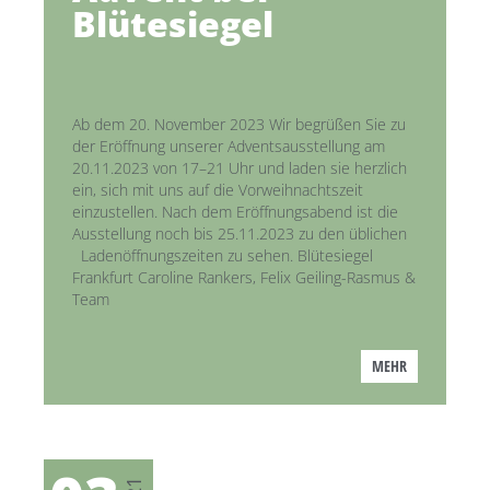
Blütesiegel
Ab dem 20. November 2023 Wir begrüßen Sie zu
der Eröffnung unserer Adventsausstellung am
20.11.2023 von 17–21 Uhr und laden sie herzlich
ein, sich mit uns auf die Vorweihnachtszeit
einzustellen. Nach dem Eröffnungsabend ist die
Ausstellung noch bis 25.11.2023 zu den üblichen
Ladenöffnungszeiten zu sehen. Blütesiegel
Frankfurt Caroline Rankers, Felix Geiling-Rasmus &
Team
MEHR