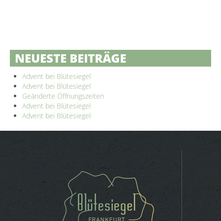
NEUESTE BEITRÄGE
Advent bei Blütesiegel
Advent bei Blütesiegel
Geänderte Öffnungszeiten
Advent bei Blütesiegel
Advent bei Blütesiegel