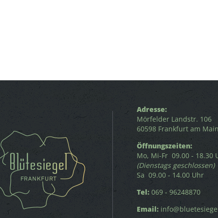
Adresse:
Mörfelder Landstr. 106
60598 Frankfurt am Mai
Öffnungszeiten:
Mo, Mi-Fr 09.00 - 18.30 
(Dienstags geschlossen)
Sa 09.00 - 14.00 Uhr
Tel:
069 - 96248870
Email:
info@bluetesiege