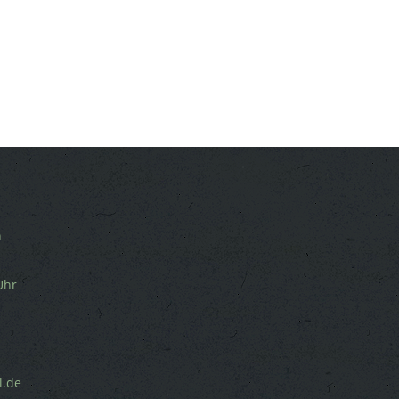
n
Uhr
l.de